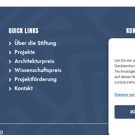
QUICK LINKS
KO
Über die Stiftung
Projekte
Um Dir ein 
Architekturpreis
Geräteinfor
Wissenschaftspreis
Technologie
auf dieser 
Projektförderung
zurückziehs
Kontakt
Dienste ve
AKZ
ng
I