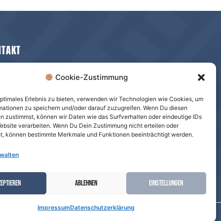
NTAKT
Baedekerstraße 1, 45128 Essen
Cookie-Zustimmung
lara.straatmann@stifterverband.de
optimales Erlebnis zu bieten, verwenden wir Technologien wie Cookies, um
mationen zu speichern und/oder darauf zuzugreifen. Wenn Du diesen
0201 8401-248
n zustimmst, können wir Daten wie das Surfverhalten oder eindeutige IDs
Website verarbeiten. Wenn Du Dein Zustimmung nicht erteilen oder
t, können bestimmte Merkmale und Funktionen beeinträchtigt werden.
rwalten
EPTIEREN
ABLEHNEN
EINSTELLUNGEN
Impressum
Datenschutzerklärung
mpressum
Datenschutz
Cookie Richtlinie